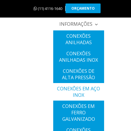
(11) 4116-1640
ORÇAMENTO
INFORMAÇÕES
CONEXÕES
ANILHADAS
CONEXÕES
ANILHADAS INOX
CONEXÕES DE
ALTA PRESSÃO
CONEXÕES EM AÇO
INOX
CONEXÕES EM
FERRO
GALVANIZADO
CONEXÕES