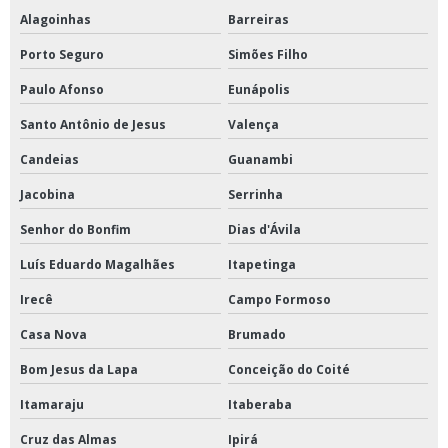
Alagoinhas
Barreiras
Porto Seguro
Simões Filho
Paulo Afonso
Eunápolis
Santo Antônio de Jesus
Valença
Candeias
Guanambi
Jacobina
Serrinha
Senhor do Bonfim
Dias d'Ávila
Luís Eduardo Magalhães
Itapetinga
Irecê
Campo Formoso
Casa Nova
Brumado
Bom Jesus da Lapa
Conceição do Coité
Itamaraju
Itaberaba
Cruz das Almas
Ipirá