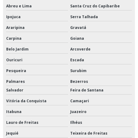
Abreu e Lima
Santa Cruz do Capibaribe
Ipojuca
Serra Talhada
Araripina
Gravatá
Carpina
Goiana
Belo Jardim
Arcoverde
Ouricuri
Escada
Pesqueira
Surubim
Palmares
Bezerros
Salvador
Feira de Santana
Vitória da Conquista
Camaçari
Itabuna
Juazeiro
Lauro de Freitas
Ilhéus
Jequié
Teixeira de Freitas