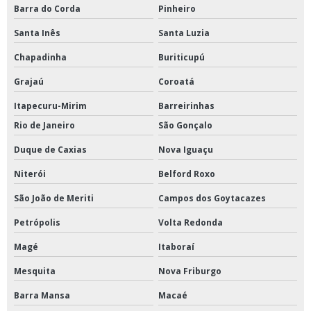
Válvula esfera monobloco
Barra do Corda
Pinheiro
Válvula esfera para alta temperatura
Santa Inês
Santa Luzia
Chapadinha
Buriticupú
Válvula esfera para ar comprimido
Grajaú
Coroatá
Válvula esfera para gás
Itapecuru-Mirim
Barreirinhas
Válvula esfera tripartida
Rio de Janeiro
São Gonçalo
Duque de Caxias
Nova Iguaçu
Válvula gaveta com cunha emborrachada
Niterói
Belford Roxo
Válvula gaveta com haste ascendente
São João de Meriti
Campos dos Goytacazes
Válvula gaveta de bronze
Petrópolis
Volta Redonda
Válvula gaveta para vapor
Magé
Itaboraí
Válvula globo
Mesquita
Nova Friburgo
Barra Mansa
Macaé
Válvula globo angular