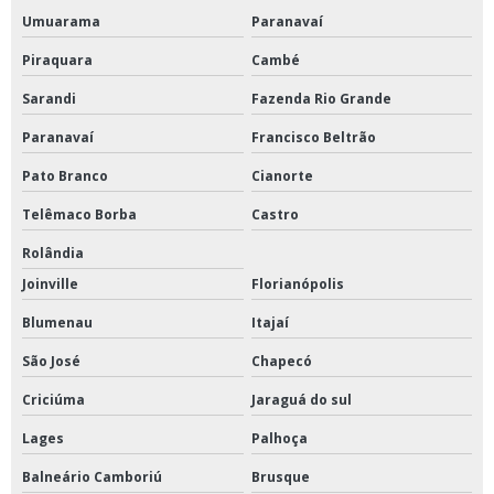
Umuarama
Paranavaí
Piraquara
Cambé
Sarandi
Fazenda Rio Grande
Paranavaí
Francisco Beltrão
Pato Branco
Cianorte
Telêmaco Borba
Castro
Rolândia
Joinville
Florianópolis
Blumenau
Itajaí
São José
Chapecó
Criciúma
Jaraguá do sul
Lages
Palhoça
Balneário Camboriú
Brusque