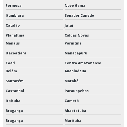
Formosa
Novo Gama
Itumbiara
Senador Canedo
Catalão
Jataí
Planaltina
Caldas Novas
Manaus
Parintins
Itacoatiara
Manacapuru
Coari
Centro Amazonense
Belém
Ananindeua
Santarém
Marabá
Castanhal
Parauapebas
Itaituba
Cametá
Bragança
Abaetetuba
Bragança
Marituba