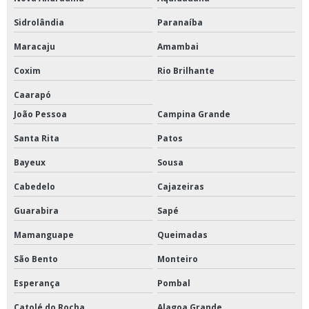
Sidrolândia
Paranaíba
Maracaju
Amambai
Coxim
Rio Brilhante
Caarapó
João Pessoa
Campina Grande
Santa Rita
Patos
Bayeux
Sousa
Cabedelo
Cajazeiras
Guarabira
Sapé
Mamanguape
Queimadas
São Bento
Monteiro
Esperança
Pombal
Catolé do Rocha
Alagoa Grande