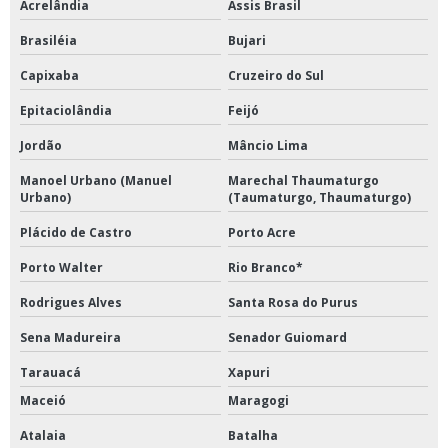
Acrelândia
Assis Brasil
Brasiléia
Bujari
Capixaba
Cruzeiro do Sul
Epitaciolândia
Feijó
Jordão
Mâncio Lima
Manoel Urbano (Manuel
Marechal Thaumaturgo
Urbano)
(Taumaturgo, Thaumaturgo)
Plácido de Castro
Porto Acre
Porto Walter
Rio Branco*
Rodrigues Alves
Santa Rosa do Purus
Sena Madureira
Senador Guiomard
Tarauacá
Xapuri
Maceió
Maragogi
Atalaia
Batalha