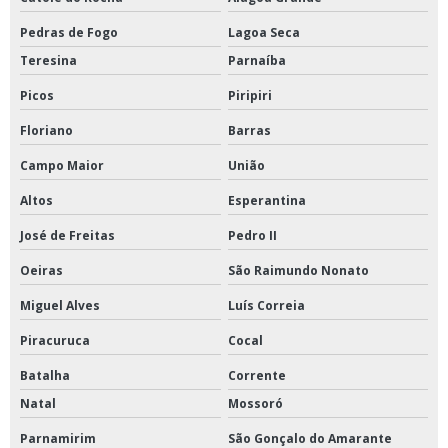
Pedras de Fogo
Lagoa Seca
Teresina
Parnaíba
Picos
Piripiri
Floriano
Barras
Campo Maior
União
Altos
Esperantina
José de Freitas
Pedro II
Oeiras
São Raimundo Nonato
Miguel Alves
Luís Correia
Piracuruca
Cocal
Batalha
Corrente
Natal
Mossoró
Parnamirim
São Gonçalo do Amarante