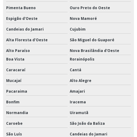
Pimenta Bueno
Ouro Preto do Oeste
Espigão d'Oeste
Nova Mamoré
Candeias do Jamari
Cujubim
Alta Floresta d'Oeste
São Miguel do Guaporé
Alto Paraíso
Nova Brasilândia d'Oeste
Boa Vista
Rorainópolis
Caracaraí
Cantá
Mucajaí
Alto Alegre
Pacaraima
Amajari
Bonfim
Iracema
Normandia
Uiramutã
Caroebe
São João da Baliza
São Luís
Candeias do Jamari