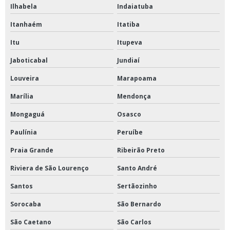
Ilhabela
Indaiatuba
Ventosa tríplice função para esgoto
Itanhaém
Itatiba
Distribuidor de válvula gaveta na Bahia
Itu
Itupeva
Válvula borboleta 4 polegadas
Jaboticabal
Jundiaí
Válvula borboleta 6 polegadas
Louveira
Marapoama
Marília
Mendonça
Válvula de gaveta 4 polegadas
Mongaguá
Osasco
Válvula de gaveta 6 polegadas
Paulínia
Peruíbe
Válvula esfera tripartida no Piauí
Praia Grande
Ribeirão Preto
Válvula borboleta em Pernambuco
Riviera de São Lourenço
Santo André
Válvula esfera no Amazonas
Santos
Sertãozinho
Sorocaba
São Bernardo
Conexão de alta pressão Bahia
São Caetano
São Carlos
Conexão de alta pressão Pará