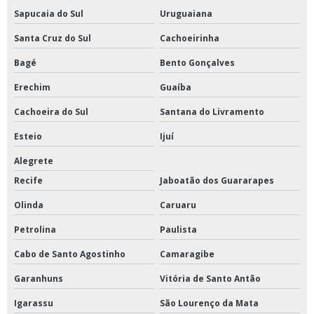
Sapucaia do Sul
Uruguaiana
Santa Cruz do Sul
Cachoeirinha
Bagé
Bento Gonçalves
Erechim
Guaíba
Cachoeira do Sul
Santana do Livramento
Esteio
Ijuí
Alegrete
Recife
Jaboatão dos Guararapes
Olinda
Caruaru
Petrolina
Paulista
Cabo de Santo Agostinho
Camaragibe
Garanhuns
Vitória de Santo Antão
Igarassu
São Lourenço da Mata