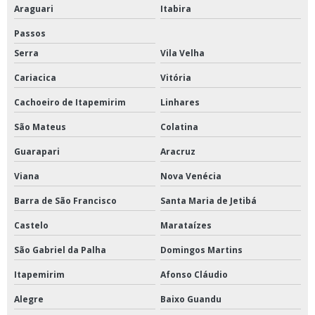
Mangueira de combate a incêndio tipo 2
Araguari
Itabira
Passos
Mangueira para combate a incêndio
Serra
Vila Velha
Manômetros industriais
Cariacica
Vitória
Purgador termodinâmico
Cachoeiro de Itapemirim
Linhares
São Mateus
Colatina
Purgador termodinâmico para ar comprimido
Guarapari
Aracruz
Termômetro capela
Viana
Nova Venécia
Válvula de retenção fechamento rápido
Barra de São Francisco
Santa Maria de Jetibá
Válvula de retenção ferro fundido
Castelo
Marataízes
Válvula de segurança para vapor
São Gabriel da Palha
Domingos Martins
Itapemirim
Afonso Cláudio
Válvula retenção fundo de poço
Alegre
Baixo Guandu
Válvula retenção wafer