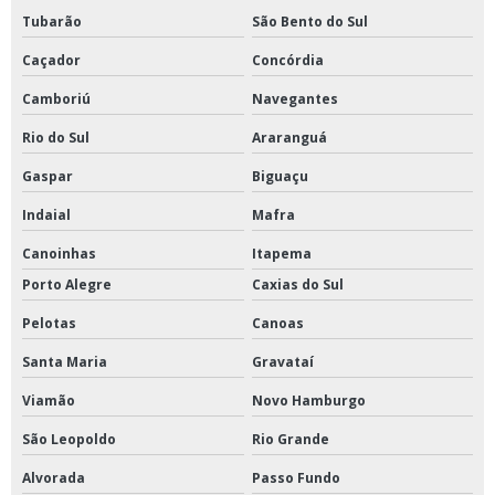
Tubarão
São Bento do Sul
Caçador
Concórdia
Camboriú
Navegantes
Rio do Sul
Araranguá
Gaspar
Biguaçu
Indaial
Mafra
Canoinhas
Itapema
Porto Alegre
Caxias do Sul
Pelotas
Canoas
Santa Maria
Gravataí
Viamão
Novo Hamburgo
São Leopoldo
Rio Grande
Alvorada
Passo Fundo