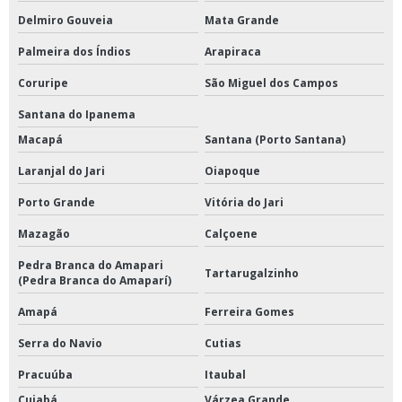
Delmiro Gouveia
Mata Grande
Palmeira dos Índios
Arapiraca
Coruripe
São Miguel dos Campos
Santana do Ipanema
Macapá
Santana (Porto Santana)
Laranjal do Jari
Oiapoque
Porto Grande
Vitória do Jari
Mazagão
Calçoene
Pedra Branca do Amapari
Tartarugalzinho
(Pedra Branca do Amaparí)
Amapá
Ferreira Gomes
Serra do Navio
Cutias
Pracuúba
Itaubal
Cuiabá
Várzea Grande