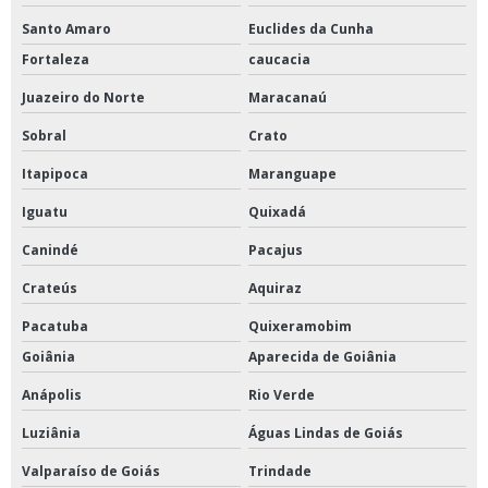
Santo Amaro
Euclides da Cunha
Fortaleza
caucacia
Juazeiro do Norte
Maracanaú
Sobral
Crato
Itapipoca
Maranguape
Iguatu
Quixadá
Canindé
Pacajus
Crateús
Aquiraz
Pacatuba
Quixeramobim
Goiânia
Aparecida de Goiânia
Anápolis
Rio Verde
Luziânia
Águas Lindas de Goiás
Valparaíso de Goiás
Trindade