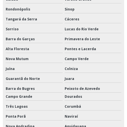
Rondonópolis
Sinop
Tangará da Serra
Cáceres
Sorriso
Lucas do Rio Verde
Barra do Garças
Primavera do Leste
Alta Floresta
Pontes e Lacerda
Nova Mutum
Campo Verde
Juína
Colniza
Guarantã do Norte
Juara
Barra do Bugres
Peixoto de Azevedo
Campo Grande
Dourados
Três Lagoas
Corumbá
Ponta Porã
Naviraí
Nova Andradina
Aquidauana