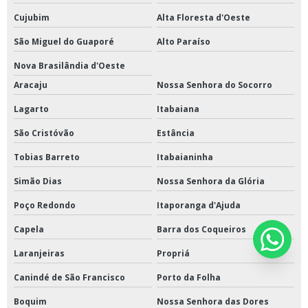
Cujubim
Alta Floresta d'Oeste
São Miguel do Guaporé
Alto Paraíso
Nova Brasilândia d'Oeste
Aracaju
Nossa Senhora do Socorro
Lagarto
Itabaiana
São Cristóvão
Estância
Tobias Barreto
Itabaianinha
Simão Dias
Nossa Senhora da Glória
Poço Redondo
Itaporanga d'Ajuda
Capela
Barra dos Coqueiros
Laranjeiras
Propriá
Canindé de São Francisco
Porto da Folha
Boquim
Nossa Senhora das Dores