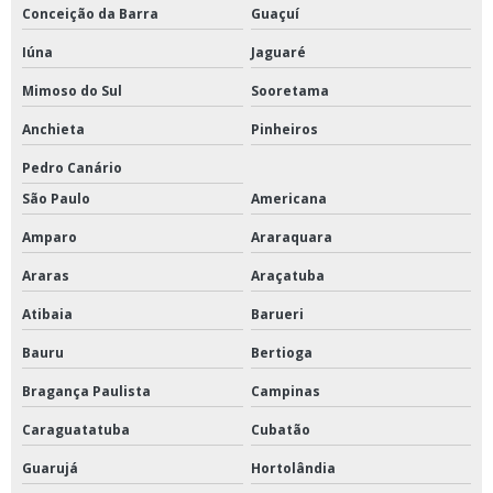
Conceição da Barra
Guaçuí
Válvula retenção wafer dupla portinhola
Iúna
Jaguaré
Válvula retenção wafer tipo disco
Mimoso do Sul
Sooretama
Anchieta
Pinheiros
Válvula solenóide ar comprimido
Pedro Canário
Válvula solenóide de água
São Paulo
Americana
Válvula solenóide para água 12v
Amparo
Araraquara
Válvula solenóide preço
Araras
Araçatuba
Atibaia
Barueri
Válvulas de diafragma
Bauru
Bertioga
Válvulas de governo e alarme
Bragança Paulista
Campinas
Válvulas diafragma industrial
Caraguatatuba
Cubatão
Ventosa simples com rosca
Guarujá
Hortolândia