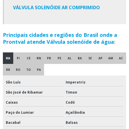
Válvula borboleta manual
VÁLVULA SOLENÓIDE AR COMPRIMIDO
Válvula de agulha
Válvula de borboleta
Principais cidades e regiões do Brasil onde a
Prontval atende Válvula solenóide de água:
Válvula de esfera para água
Válvula de gaveta flangeada
MA
PI
CE
RN
PB
PE
AL
BA
SE
AP
AM
AC
Válvula de globo para água
RR
RO
TO
PA
Válvula esfera com alavanca
São Luís
Imperatriz
São José de Ribamar
Timon
Válvula esfera com atuador pneumático
Caixas
Codó
Válvula esfera de 3 vias
Paço do Lumiar
Açailândia
Válvula esfera de bronze
Bacabal
Balsas