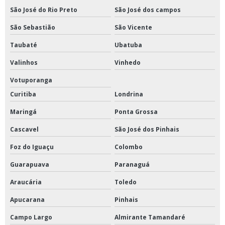
São José do Rio Preto
São José dos campos
Conexão ermeto Bahia
São Sebastião
São Vicente
Conexão ermeto Ceará
Taubaté
Ubatuba
Valinhos
Vinhedo
Conexão ermeto Pernambuco
Votuporanga
Conexões para indústria alimentícia
Curitiba
Londrina
Válvula borboleta wafer Ceará
Maringá
Ponta Grossa
Válvula borboleta wafer Maranhão
Cascavel
São José dos Pinhais
Foz do Iguaçu
Colombo
Válvula borboleta wafer Pernambuco
Guarapuava
Paranaguá
Válvula esfera tripartida Bahia
Araucária
Toledo
Válvula esfera tripartida Ceará
Apucarana
Pinhais
Válvula esfera tripartida Pernambuco
Campo Largo
Almirante Tamandaré