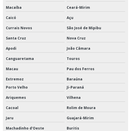
Macaíba
Ceará-Mirim
Caicó
Açu
Currais Novos
São José de Mipibu
Santa Cruz
Nova Cruz
Apodi
João Câmara
Canguaretama
Touros
Macau
Pau dos Ferros
Extremoz
Baraúna
Porto Velho
Ji-Paraná
Ariquemes
Vilhena
Cacoal
Rolim de Moura
Jaru
Guajará-Mirim
Machadinho d'Oeste
Buritis