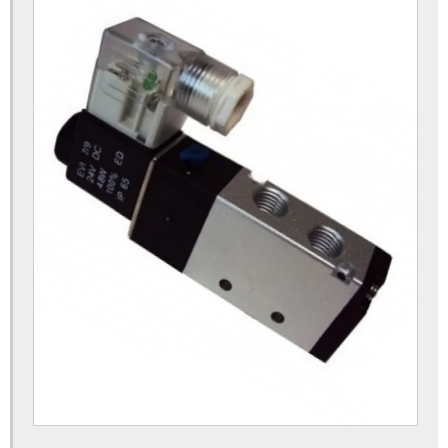
Flanges em aço inox
Juntas de expansão de borracha
Juntas de expansão metálicas
Juntas de expansão para tubulação
Tubos de aço inox para alta pressão
Tubos em aço carbono schedule
Tubos em aço carbono trefilado
Válvula borboleta com alavanca
Válvula borboleta com atuador pneumático
Válvula borboleta com caixa redutora