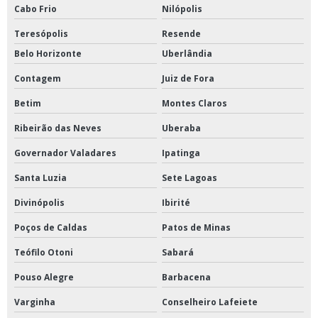
Cabo Frio
Nilópolis
Válvula globo flangeada
Teresópolis
Resende
Válvula globo para hidrante
Belo Horizonte
Uberlândia
Contagem
Juiz de Fora
Válvulas em bronze
Betim
Montes Claros
Válvulas esfera alta pressão
Ribeirão das Neves
Uberaba
Válvulas industriais
Governador Valadares
Ipatinga
Chave de fluxo incêndio
Santa Luzia
Sete Lagoas
Conexões em latão fabricantes
Divinópolis
Ibirité
Poços de Caldas
Patos de Minas
Conexões storz
Teófilo Otoni
Sabará
Filtro tipo y flangeado
Pouso Alegre
Barbacena
Hidrômetro unijato e multijato
Varginha
Conselheiro Lafeiete