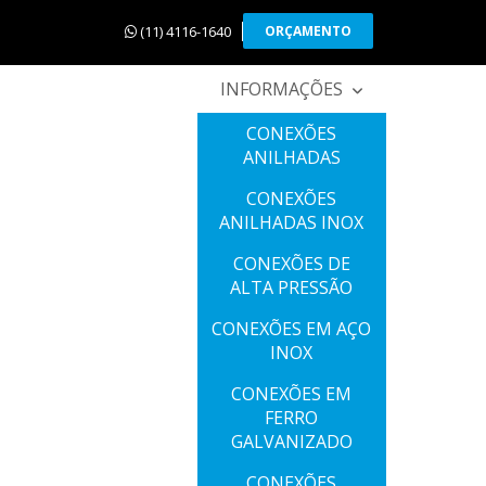
(11) 4116-1640
ORÇAMENTO
INFORMAÇÕES
CONEXÕES
ANILHADAS
CONEXÕES
ANILHADAS INOX
CONEXÕES DE
ALTA PRESSÃO
CONEXÕES EM AÇO
INOX
CONEXÕES EM
FERRO
GALVANIZADO
CONEXÕES