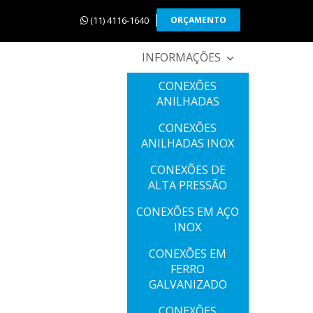
(11) 4116-1640
ORÇAMENTO
INFORMAÇÕES
CONEXÕES
ANILHADAS
CONEXÕES
ANILHADAS INOX
CONEXÕES DE
ALTA PRESSÃO
CONEXÕES EM AÇO
INOX
CONEXÕES EM
FERRO
GALVANIZADO
CONEXÕES