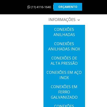
(11) 4116-1640
ORÇAMENTO
INFORMAÇÕES
CONEXÕES
ANILHADAS
CONEXÕES
ANILHADAS INOX
CONEXÕES DE
ALTA PRESSÃO
CONEXÕES EM AÇO
INOX
CONEXÕES EM
FERRO
GALVANIZADO
CONEXÕES