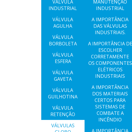
VÁLVULA
MANUTENÇÃO
INDUSTRIAL
INDUSTRIAL
VÁLVULA
A IMPORTÂNCIA
AGULHA
DAS VÁLVULAS
INDUSTRIAIS.
VÁLVULA
BORBOLETA
A IMPORTÂNCIA D
ESCOLHER
VÁLVULA
CORRETAMENTE
ESFERA
OS COMPONENTES
ELÉTRICOS
VÁLVULA
INDUSTRIAIS
GAVETA
A IMPORTÂNCIA
VÁLVULA
DOS MATERIAIS
GUILHOTINA
CERTOS PARA
SISTEMAS DE
VÁLVULA
COMBATE A
RETENÇÃO
INCÊNDIO
VÁLVULAS
A IMPORTÂNCIA